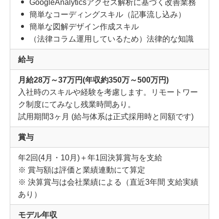
GoogleAnalyticsアクセス解析に基づく改善業務
簡単なコーディングスキル（記事流し込み）
簡単な図解デザイン作成スキル
（法律コラム運用しているため）法律的な知識
給与
月給28万～37万円(年収約350万～500万円)
入社時のスキルや経験を考慮します。リモートワー
ク制度にてみなし残業時間あり。
試用期間3ヶ月 (給与体系は正式採用時と同額です)
賞与
年2回(4月・10月)＋年1回決算賞与を支給
※ 賞与額は評価と業績連動にて算定
※ 決算賞与は会社業績による（直近3年間 支給実績
あり）
モデル年収