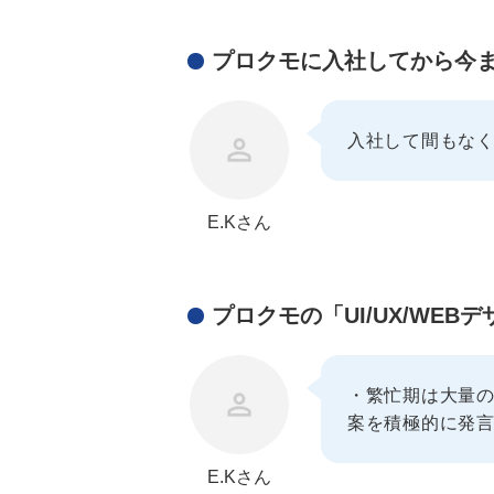
プロクモに入社してから今
入社して間もなく
E.Kさん
プロクモの「UI/UX/W
・繁忙期は大量の
案を積極的に発
E.Kさん