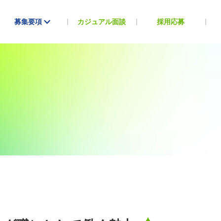
募集要項
カジュアル面談
採用応募
Webディレクター H.M
ト（ミドルアソシエイト）
ーダー職