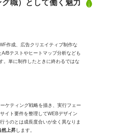
ィング職）として働く魅力
ーダー
WF作成、広告クリエイティブ制作な
活用したA/Bテストやヒートマップ分析なども
す。単に制作したときに終わるではな
マーケティング戦略を描き、実行フェー
のサイト要件を整理してWEBデザイン
を行うのとは成長度合いが全く異なりま
当然上昇
します。