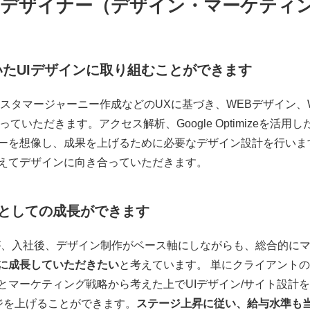
WEBデザイナー（デザイン・マーケテ
フロントエンドエンジニア/コ
たUIデザインに取り組むことができます
カスタマージャーニー作成などのUXに基づき、WEBデザイン、
インを行っていただきます。アクセス解析、Google Optimizeを
ーを想像し、成果を上げるために必要なデザイン設計を行いま
えてデザインに向き合っていただきます。
」としての成長ができます
が、入社後、デザイン制作がベース軸にしながらも、総合的に
に成長していただきたい
と考えています。 単にクライアント
とマーケティング戦略から考えた上でUIデザイン/サイト設計
ジを上げることができます。
ステージ上昇に従い、給与水準も