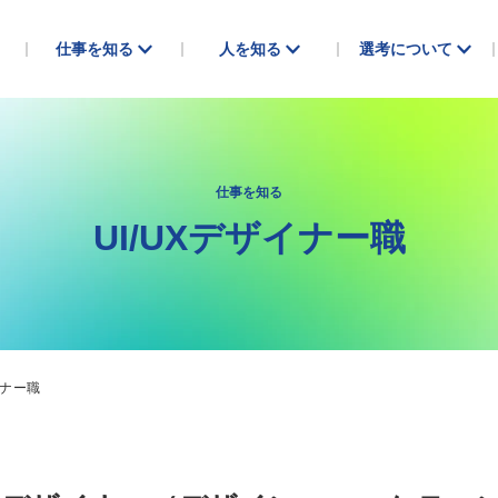
仕事を知る
人を知る
選考について
仕事を知る
UI/UXデザイナー職
イト）
メンバー紹介
コンテンツディレクター職
マーケティングコンサルタント/
よくある質問
マーケティングコンサルタン
会社と仕事の考え方
UI/UXデザイナー職
Webディレクター
イナー職
フロントエンドエンジニア/コ
テクニカルディレクター