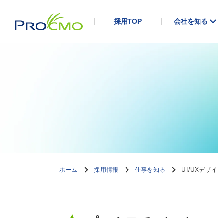
採用TOP
会社を知る
会社を知る
仕事を知る
人を知る
選考について
募集要項
RECRUIT
RECRUIT
RECRUIT
RECRUIT
RECRUIT
会社概要
マーケティングコンサルタント職
マーケティングコンサルタント K.A
求める人物像
マーケティングコンサルタント（シニアアソシエ
企業理念
広告運用エキスパート職
Webディレクター S.A
選考プロセス
広告運用エキスパート
ホーム
採用情報
仕事を知る
UI/UXデザ
代表メッセージ
Webディレクター職
アートディレクター